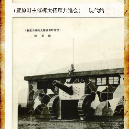
（豊原町主催樺太拓殖共進会） 現代館