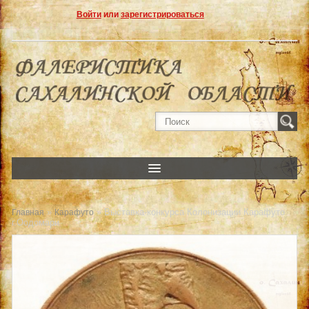
Войти
или
зарегистрироваться
»
» Выставка-конкурса Колонизации Карафуто
Главная
Карафуто
г.Оодомари