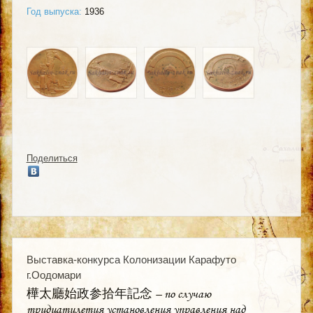
Год выпуска:
1936
Поделиться
Выставка-конкурса Колонизации Карафуто
г.Оодомари
樺太廳始政参拾年記念 – по случаю
тридцатилетия установления управления над