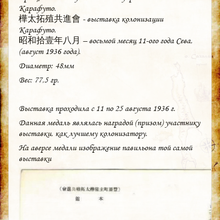
Карафуто.
樺太拓殖共進會 - выставка колонизации
Карафуто.
昭和拾壹年八月 – восьмой месяц 11-ого года Сева,
(август 1936 года).
Диаметр: 48мм
Вес: 77,5 гр.
Выставка проходила с 11 по 25 августа 1936 г.
Данная медаль являлась наградой (призом) участнику
выставки, как лучшему колонизатору.
На аверсе медали изображение павильона той самой
выставки