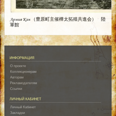
Армия Кан （豊原町主催樺太拓殖共進会） 陸
軍館
ИНФОРМАЦИЯ
О проекте
Коллекционерам
Авторам
Рекламодателям
Ссылки
ЛИЧНЫЙ КАБИНЕТ
Личный Кабинет
Закладки