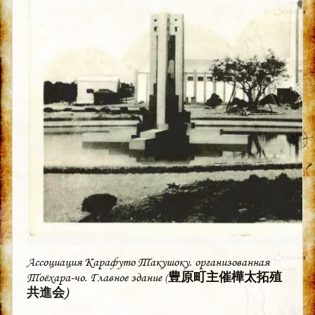
Ассоциация Карафуто Такушоку, организованная
Тоёхара-чо. Главное здание (
豊原町主催樺太拓殖
共進会)