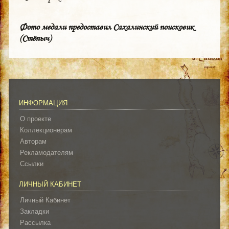
Фото медали предоставил Сахалинский поисковик
(Стёпыч)
ИНФОРМАЦИЯ
О проекте
Коллекционерам
Авторам
Рекламодателям
Ссылки
ЛИЧНЫЙ КАБИНЕТ
Личный Кабинет
Закладки
Рассылка