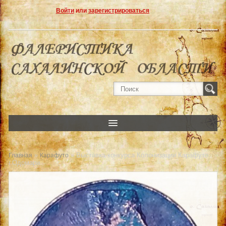
Войти
или
зарегистрироваться
»
» Выставка-конкурса Колонизации Карафуто
Главная
Карафуто
г.Одомари