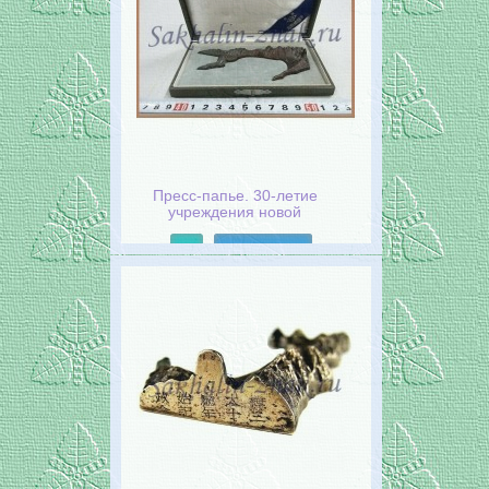
Пресс-папье. 30-летие
учреждения новой
администрации
Сахалина.1935 год.
Подробнее