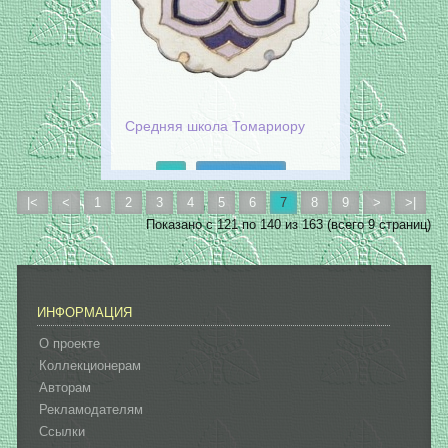
Средняя школа Томариору
Подробнее
|<
<
1
2
3
4
5
6
7
8
9
>
>|
Показано с 121 по 140 из 163 (всего 9 страниц)
ИНФОРМАЦИЯ
О проекте
Коллекционерам
Авторам
Рекламодателям
Ссылки