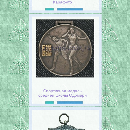
Карафуто
Подробнее
Спортивная медаль
средней школы Одомари
1930 г.
Подробнее