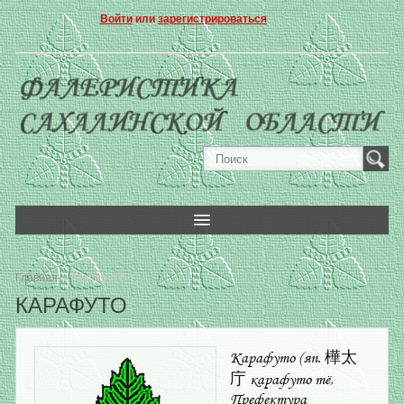
Войти
или
зарегистрироваться
» Карафуто
Главная
КАРАФУТО
Карафуто (яп. 樺太
庁 карафуто тё,
Префектура