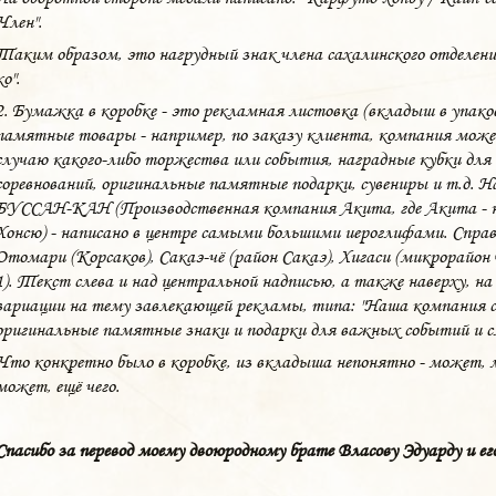
Член".
Таким образом, это нагрудный знак члена сахалинского отделения
ко".
2. Бумажка в коробке - это рекламная листовка (вкладыш в упако
памятные товары - например, по заказу клиента, компания мож
случаю какого-либо торжества или события, наградные кубки для 
соревнований, оригинальные памятные подарки, сувениры и т.д.
БУССАН-КАН (Производственная компания Акита, где Акита - на
Хонсю) - написано в центре самыми большими иероглифами. Справа 
Отомари (Корсаков), Сакаэ-чё (район Сакаэ), Хигаси (микрорайон 
1). Текст слева и над центральной надписью, а также наверху, на
вариации на тему завлекающей рекламы, типа: "Наша компания с
оригинальные памятные знаки и подарки для важных событий и сл
Что конкретно было в коробке, из вкладыша непонятно - может, 
может, ещё чего.
Спасибо за перевод моему двоюродному брате Власову Эдуарду и ег