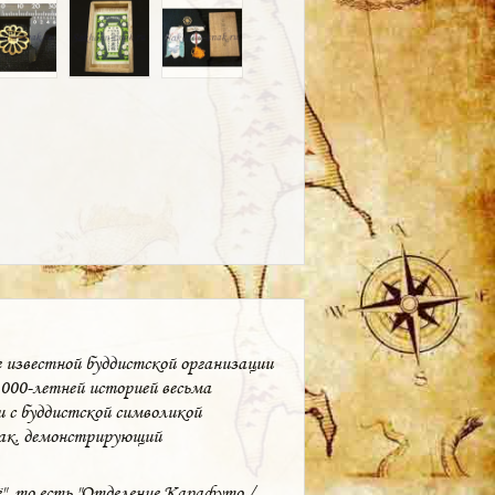
е известной буддистской организации
000-летней историей весьма
и с буддистской символикой
нак, демонстрирующий
", то есть "Отделение Карафуто /