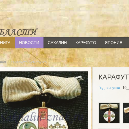
КНИГА
НОВОСТИ
САХАЛИН
КАРАФУТО
ЯПОНИЯ
» Карафуто Кон-гоу-ко
вная
КАРАФУТ
Год выпуска:
19_