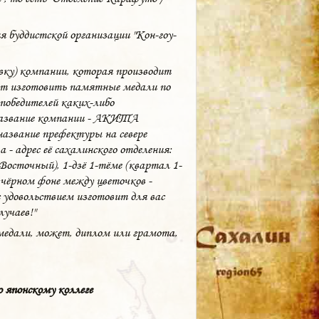
 буддистской организации "Кон-гоу-
вку) компании, которая производит
ет изготовить памятные медали по
победителей каких-либо
 Название компании - АКИТА
звание префектуры на севере
- адрес её сахалинского отделения:
Восточный), 1-дзё 1-тёме (квартал 1-
 чёрном фоне между цветочков -
 удовольствием изготовит для вас
учаев!"
медали, может, диплом или грамота,
о японскому коллеге