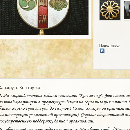
Поделиться
Карафуто Кон-гоу-ко
1. На лицевой стороне медали написано: "Кон-гоу-ко". Это названи
со штаб-квартирой в префектуре Вакаяма (организация с почти 1
благополучно существует до сих пор). Слева: знак этой организаци
(демонстрация религиозной ориентации). Справа: общеяпонский з
государственную поддержку данной организации.
На оборотной стороне медали написано: "Карфуто-хонбу / Каин-сё