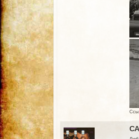
Ссы
СА
Люб