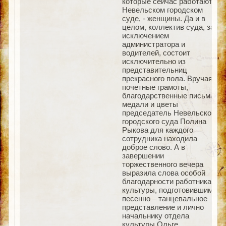
которые сейчас работают в
Невельском городском
суде, - женщины. Да и в
целом, коллектив суда, за
исключением
администратора и
водителей, состоит
исключительно из
представительниц
прекрасного пола. Вручая
почетные грамоты,
благодарственные письма,
медали и цветы
председатель Невельского
городского суда Полина
Рыкова для каждого
сотрудника находила
доброе слово. А в
завершении
торжественного вечера
выразила слова особой
благодарности работникам
культуры, подготовившим
песенно – танцевальное
представление и лично
начальнику отдела
культуры Ольге