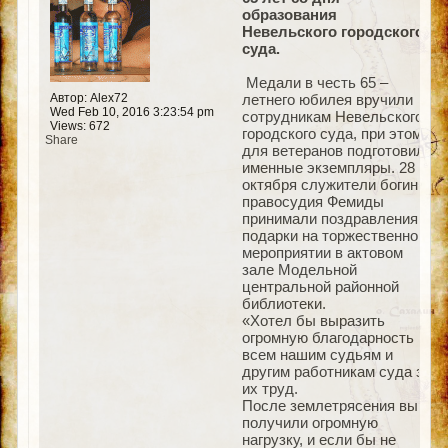
образования
Невельского городского
суда.
Медали в честь 65 –
Автор: Alex72
летнего юбилея вручили
Wed Feb 10, 2016 3:23:54 pm
сотрудникам Невельского
Views: 672
городского суда, при этом
Share
для ветеранов подготовили
именные экземпляры. 28
октября служители богини
правосудия Фемиды
принимали поздравления и
подарки на торжественном
мероприятии в актовом
зале Модельной
центральной районной
библиотеки.
«Хотел бы выразить
огромную благодарность
всем нашим судьям и
другим работникам суда за
их труд.
После землетрясения вы
получили огромную
нагрузку, и если бы не