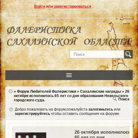
Войти
или
зарегистрироваться
»
Форум Любителей Фалеристики
»
Сахалинские награды
»
26
октября исполнилось 65 лет со дня образования Невельского
Поиск
городского суда.
Добро пожаловать на форум,пожалуйста
залогиньтесь
или
зарегистрируйтесь
чтобы оставить сообщения на форуме.
26 октября исполнилось
65 лет со дня