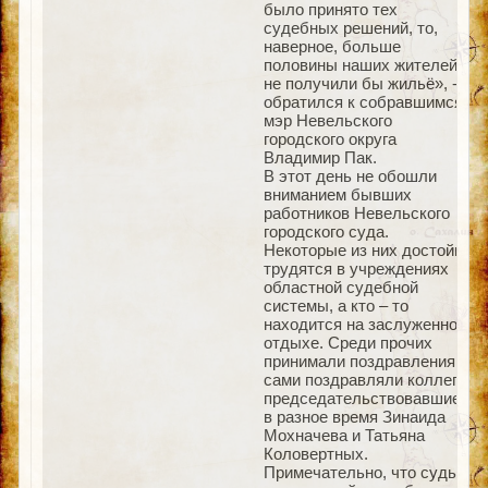
было принято тех
судебных решений, то,
наверное, больше
половины наших жителей
не получили бы жильё», -
обратился к собравшимся
мэр Невельского
городского округа
Владимир Пак.
В этот день не обошли
вниманием бывших
работников Невельского
городского суда.
Некоторые из них достойно
трудятся в учреждениях
областной судебной
системы, а кто – то
находится на заслуженном
отдыхе. Среди прочих
принимали поздравления и
сами поздравляли коллег
председательствовавшие
в разное время Зинаида
Мохначева и Татьяна
Коловертных.
Примечательно, что судьи,