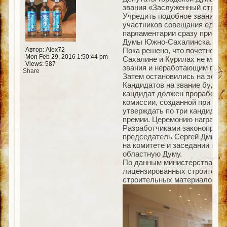
звания «Заслуженный строит
Учредить подобное звание пр
участников совещания единог
парламентарии сразу приступ
Думы Южно-Сахалинска.
Автор: Alex72
Пока решено, что почетное з
Mon Feb 29, 2016 1:50:44 pm
Сахалине и Курилах не менее
Views: 587
звания и неработающим пенси
Share
Затем остановились на эскиз
Кандидатов на звание будут 
кандидат должен проработать
комиссии, созданной при мин
утверждать по три кандидату
премии. Церемонию награжден
Разработчиками законопроек
председатель Сергей Дмитрие
на комитете и заседании гор
областную Думу.
По данным министерства стро
лицензированных строительн
строительных материалов. Та