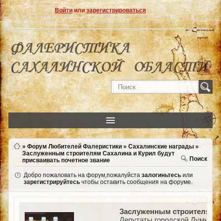
Войти
или
зарегистрироваться
»
Форум Любителей Фалеристики
»
Сахалинские награды
»
Заслуженным строителям Сахалина и Курил будут
Поиск
присваивать почетное звание
Добро пожаловать на форум,пожалуйста
залогиньтесь
или
зарегистрируйтесь
чтобы оставить сообщения на форуме.
Заслуженным строителям Са
Депутаты городской Думы Юж