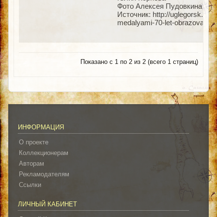
Фото Алексея Пудовкина
Источник: http://uglegorsk.new
medalyami-70-let-obrazovaniya
Показано с 1 по 2 из 2 (всего 1 страниц)
ИНФОРМАЦИЯ
О проекте
Коллекционерам
Авторам
Рекламодателям
Ссылки
ЛИЧНЫЙ КАБИНЕТ