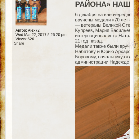
РАЙОНА» НАШЛИ
6 декабря на внеочередной 
вручены медали «70 лет обра
— ветераны Великой Отечест
Купреев, Мария Васильева. К
Автор: Alex72
Wed Mar 22, 2017 5:26:20 pm
интернационалиста Наталья 
Views: 626
21 год назад.
Share
Медали также были вручены 
Набатову и Юрию Архарову, 
Боровому, начальнику отдела
администрации Надежде Пав