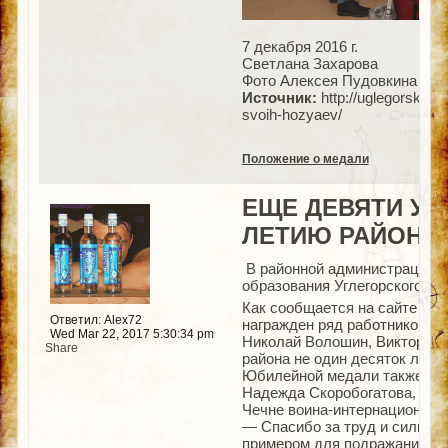
7 декабря 2016 г.
Светлана Захарова
Фото Алексея Пудовкина
Источник:
http://uglegorsk.n
svoih-hozyaev/
Положение о медали
ЕЩЕ ДЕВЯТИ УГ
ЛЕТИЮ РАЙОНА
В районной администрации т
образования Углегорского му
Как сообщается на сайте газ
Ответил: Alex72
награжден ряд работников у
Wed Mar 22, 2017 5:30:34 pm
Николай Волошин, Виктор За
Share
района не один десяток лет с
Юбилейной медали также удо
Надежда Скоробогатова, нач
Чечне воина-интернационали
― Спасибо за труд и силы, в
примером для подражания мол