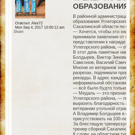
ОБРАЗОВАНИЯ У
В районной администрации п
образования Углегорского му
Ответил: Alex72
Сахалинской области по бокс
Mon Sep 4, 2017 10:00:12 am
— Хочется, чтобы это знамен
Share
принимали заявления от обще
представлении к награде люд
Углегорского района, — отме
В этот день памятные награ
Болдырев, Виктор Зиновьев,
Самсонов, Василий Самченко
Многие из ветеранов знакомы
разрезах, поднимали промыш
рекорды. В адрес каждого из
неформальной обстановке ша
— всё было будто только вче
— Медаль — это признание то
Углегорского района, — полу
выразить благодарность адм
ветеранам угольной отрасли.
А Владимир Болдырев в своей
присутствовать на 100-летне
За блестящую тренерскую ра
тренер сборной Сахалинской
К слову, на областном турни