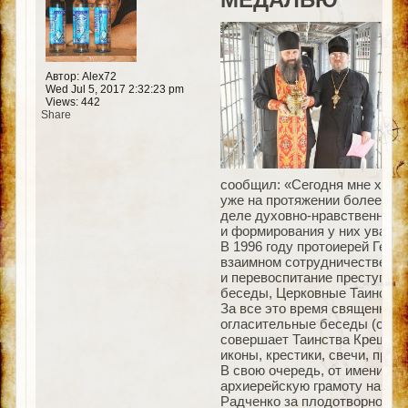
Автор: Alex72
Wed Jul 5, 2017 2:32:23 pm
Views: 442
Share
сообщил: «Сегодня мне хочет
уже на протяжении более 20 
деле духовно-нравственного
и формирования у них уважи
В 1996 году протоиерей Георг
взаимном сотрудничестве, ко
и перевоспитание преступивш
беседы, Церковные Таинства
За все это время священник
огласительные беседы (с же
совершает Таинства Крещени
иконы, крестики, свечи, прав
В свою очередь, от имени Ю
архиерейскую грамоту начал
Радченко за плодотворное с