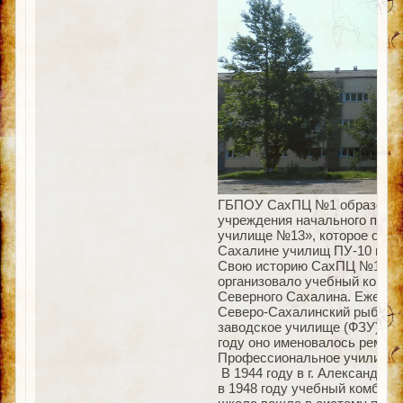
ГБПОУ СахПЦ №1 образовало
учреждения начального проф
училище №13», которое образ
Сахалине училищ ПУ-10 и ПУ
Свою историю СахПЦ №1 ведё
организовало учебный комби
Северного Сахалина. Ежегод
Северо-Сахалинский рыбный 
заводское училище (ФЗУ). В 
году оно именовалось ремес
Профессиональное училище
В 1944 году в г. Александро
в 1948 году учебный комбина