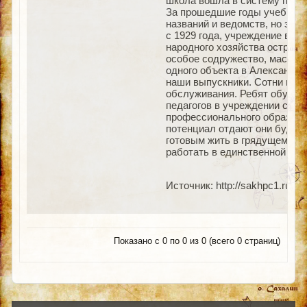
школа вошла в систему проф
За прошедшие годы учебные 
названий и ведомств, но эти
с 1929 года, учреждение вып
народного хозяйства островно
особое содружество, мастерс
одного объекта в Александро
наши выпускники. Сотни пов
обслуживания. Ребят обучаю
педагогов в учреждении стаб
профессионального образован
потенциал отдают они будущ
готовым жить в грядущем эк
работать в единственной ост
Источник: http://sakhpc1.ru/in
Показано с 0 по 0 из 0 (всего 0 страниц)