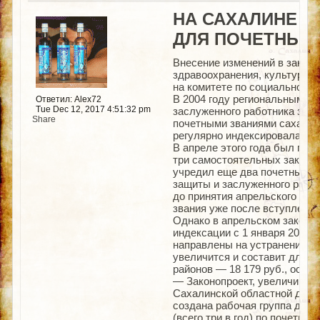
НА САХАЛИНЕ 
ДЛЯ ПОЧЕТНЫХ
Внесение изменений в закон 
здравоохранения, культуры, 
на комитете по социальной п
В 2004 году региональным п
Ответил: Alex72
Tue Dec 12, 2017 4:51:32 pm
заслуженного работника здр
Share
почетными званиями сахалин
регулярно индексировалась. 
В апреле этого года был при
три самостоятельных закона
учредил еще два почетных з
защиты и заслуженного работ
до принятия апрельского зак
звания уже после вступления
Однако в апрельском законе
индексации с 1 января 2017 
направлены на устранение за
увеличится и составит для ж
районов — 18 179 руб., оста
— Законопроект, увеличивши
Сахалинской областной думо
создана рабочая группа для 
(всего три в год) по почетн