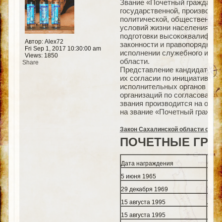
Звание «Почетный гражданин
государственной, производст
политической, общественной
условий жизни населения, со
подготовки высококвалифици
Автор: Alex72
законности и правопорядка, 
Fri Sep 1, 2017 10:30:00 am
исполнении служебного и гра
Views: 1850
области.
Share
Представление кандидатов н
их согласии по инициативе г
исполнительных органов мун
организаций по согласованию
звания производится на осно
на звание «Почетный гражда
Закон Сахалинской области от 2 
ПОЧЕТНЫЕ ГРА
Дата награждения
ФИО
5 июня 1965
Попо
29 декабря 1969
Тито
15 августа 1995
Анку
15 августа 1995
Коса