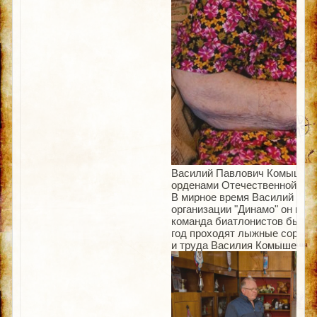
Василий Павлович Комышев в
орденами Отечественной войн
В мирное время Василий Павл
организации "Динамо" он про
команда биатлонистов была 
год проходят лыжные соревно
и труда Василия Комышева.