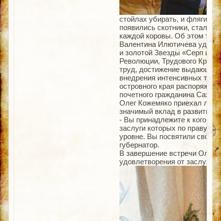
стойлах убирать, и фляги с м
появились скотники, стало ле
каждой коровы. Об этом тогда
Валентина Илютичева удосто
и золотой Звезды «Серп и М
Революции, Трудового Красно
труд, достижение выдающихс
внедрения интенсивных техно
островного края распоряжени
почетного гражданина Сахали
Олег Кожемяко приехал личн
значимый вклад в развитие с
- Вы принадлежите к когорте
заслуги которых по праву о
уровне. Вы посвятили свою ж
губернатор.
В завершение встречи Олег К
удовлетворения от заслуженн