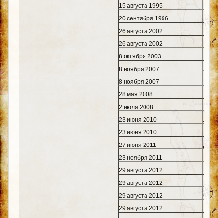
15 августа 1995
Шепа
20 сентября 1996
Козл
26 августа 2002
Шепе
26 августа 2002
Кисе
8 октября 2003
Ищук
8 ноября 2007
Албо
8 ноября 2007
Маля
28 мая 2008
Миян
2 июля 2008
Пяк 
23 июня 2010
Лёво
23 июня 2010
Миси
27 июня 2011
Доро
23 ноября 2011
Нови
29 августа 2012
Ноги
29 августа 2012
Шуби
29 августа 2012
Стар
29 августа 2012
Леви