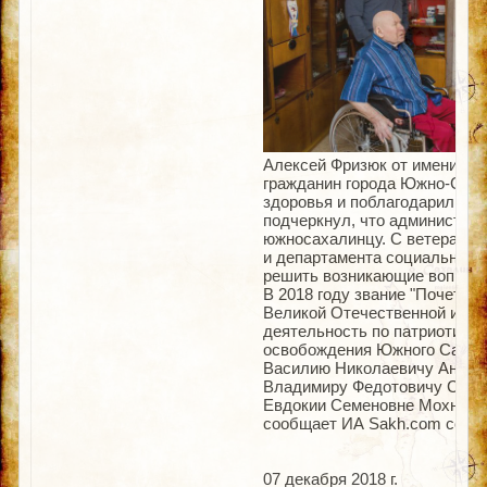
Алексей Фризюк от имени мэр
гражданин города Южно-Сахал
здоровья и поблагодарил за 
подчеркнул, что администра
южносахалинцу. С ветеранам
и департамента социальной 
решить возникающие вопрос
В 2018 году звание "Почетны
Великой Отечественной и Вт
деятельность по патриотиче
освобождения Южного Сахали
Василию Николаевичу Андре
Владимиру Федотовичу Сичк
Евдокии Семеновне Мохневой
сообщает ИА Sakh.com со сс
07 декабря 2018 г.