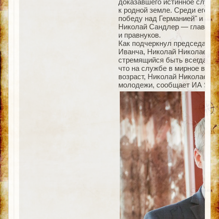
доказавшего истинное служен
к родной земле. Среди его на
победу над Германией" и "За
Николай Сандлер — глава бо
и правнуков.
Как подчеркнул председатель
Иванча, Николай Николаевич
стремящийся быть всегда на 
что на службе в мирное врем
возраст, Николай Николаевич
молодежи, сообщает ИА Sakh