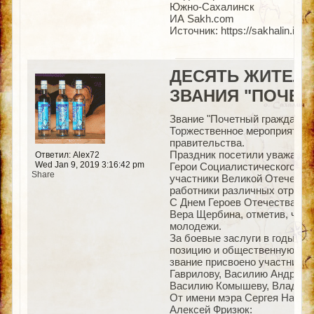
Южно-Сахалинск
ИА Sakh.com
Источник: https://sakhalin.inf
ДЕСЯТЬ ЖИТЕЛ
ЗВАНИЯ "ПОЧЕТ
Звание "Почетный гражданин
Торжественное мероприятие,
правительства.
Праздник посетили уважаемые
Ответил: Alex72
Wed Jan 9, 2019 3:16:42 pm
Герои Социалистического Тру
Share
участники Великой Отечестве
работники различных отрасл
С Днем Героев Отечества пр
Вера Щербина, отметив, что 
молодежи.
За боевые заслуги в годы Ве
позицию и общественную дея
звание присвоено участника
Гаврилову, Василию Андреев
Василию Комышеву, Владимир
От имени мэра Сергея Надса
Алексей Фризюк: