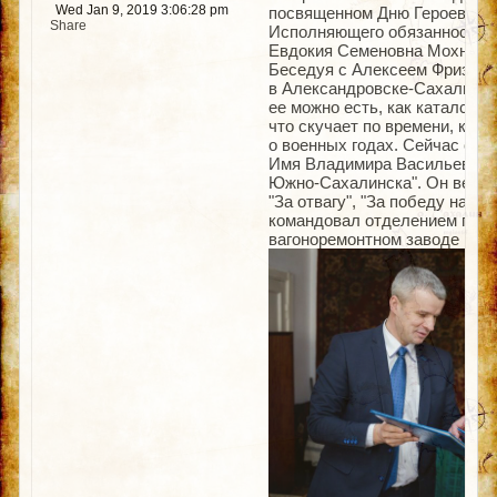
Wed Jan 9, 2019 3:06:28 pm
посвященном Дню Героев Оте
Share
Исполняющего обязанности м
Евдокия Семеновна Мохнева
Беседуя с Алексеем Фризюко
в Александровске-Сахалинско
ее можно есть, как катался 
что скучает по времени, ког
о военных годах. Сейчас сос
Имя Владимира Васильевича в
Южно-Сахалинска". Он ветера
"За отвагу", "За победу над 
командовал отделением пулем
вагоноремонтном заводе в Ю