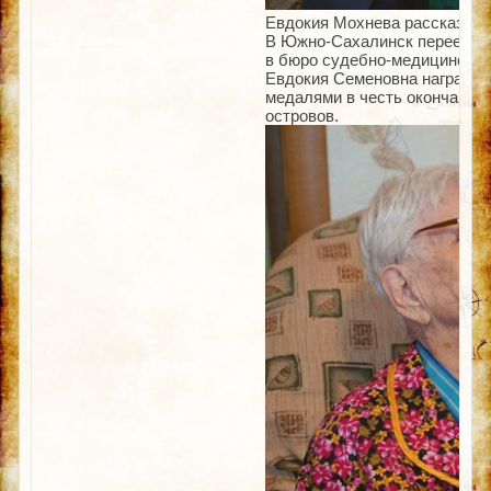
Евдокия Мохнева рассказала,
В Южно-Сахалинск переехала 
в бюро судебно-медицинской
Евдокия Семеновна награжде
медалями в честь окончания
островов.