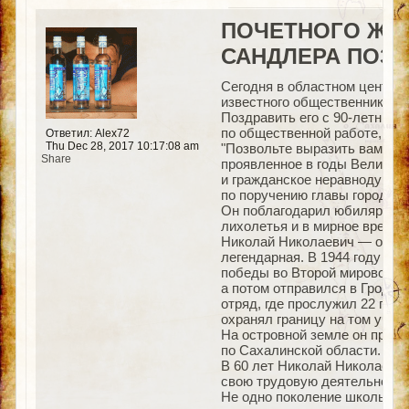
ПОЧЕТНОГО ЖИ
САНДЛЕРА ПОЗД
Сегодня в областном центре
известного общественника Н
Поздравить его с 90-летним
по общественной работе, род
Ответил: Alex72
Thu Dec 28, 2017 10:17:08 am
"Позвольте выразить вам глу
Share
проявленное в годы Великой 
и гражданское неравнодушие 
по поручению главы города 
Он поблагодарил юбиляра за 
лихолетья и в мирное время 
Николай Николаевич — один 
легендарная. В 1944 году он
победы во Второй мировой пр
а потом отправился в Гродек
отряд, где прослужил 22 год
охранял границу на том участ
На островной земле он прос
по Сахалинской области.
В 60 лет Николай Николаевич
свою трудовую деятельность
Не одно поколение школьнико