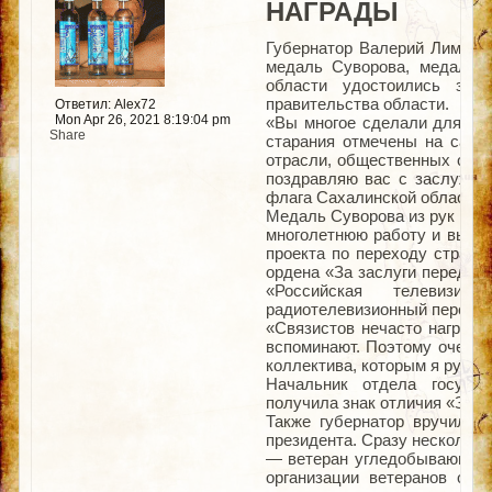
НАГРАДЫ
Губернатор Валерий Лимаре
медаль Суворова, медаль о
области удостоились зва
правительства области.
Ответил: Alex72
Mon Apr 26, 2021 8:19:04 pm
«Вы многое сделали для раз
Share
старания отмечены на само
отрасли, общественных орга
поздравляю вас с заслужен
флага Сахалинской области»
Медаль Суворова из рук губе
многолетнюю работу и высок
проекта по переходу стран
ордена «За заслуги перед О
«Российская телевизио
радиотелевизионный переда
«Связистов нечасто награжд
вспоминают. Поэтому очень п
коллектива, которым я руков
Начальник отдела государ
получила знак отличия «За б
Также губернатор вручил н
президента. Сразу несколько
— ветеран угледобывающей 
организации ветеранов орг