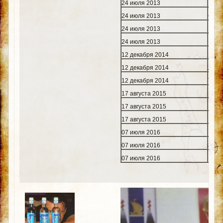
24 июля 2013
Бесс
24 июля 2013
Санд
24 июля 2013
Румя
24 июля 2013
Кмит
12 декабря 2014
Волк
12 декабря 2014
Литв
12 декабря 2014
Теле
17 августа 2015
Пашк
17 августа 2015
Мура
17 августа 2015
Кова
07 июля 2016
Иван
07 июля 2016
Зубо
07 июля 2016
Горд