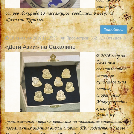
японский
остров Хоккайдо 13 пассажиров, сообщают 8 августа
«Сахалин-Курилы».
Подробнее→
10 сентября 2019 12:15:23
Просмотров: 662
Отзывов: 0
«Дети Азии» на Сахалине
В 2016 году за
более чем
десятилетнюю
историю
существования
летних
спортивных
Международны
х игр «Дети
Азии» их
организаторы впервые решились на проведение соревнований,
посвящённых зимним видам спорта. При содействии главы