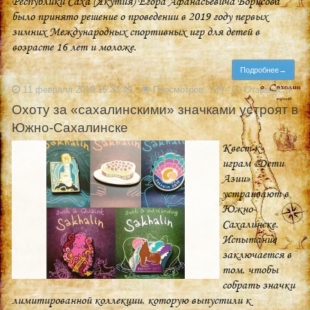
Республики Саха (Якутия) Егора Афанасьевича Борисова
было принято решение о проведении в 2019 году первых
зимних Международных спортивных игр для детей в
возрасте 16 лет и моложе.
Подробнее→
11 февраля 2019 15:33:49
Просмотров: 739
Отзывов: 0
Охоту за «сахалинскими» значками устроят в
Южно-Сахалинске
Квест к
играм «Дети
Азии»
устраивают в
Южно-
Сахалинске.
Испытание
заключается в
том, чтобы
собрать значки
лимитированной коллекции, которую выпустили к