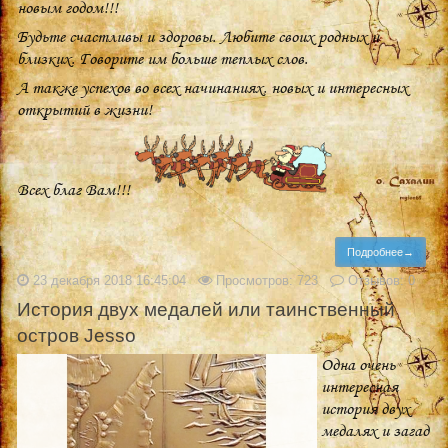
новым годом!!!
Будьте счастливы и здоровы. Любите своих родных и
близких. Говорите им больше теплых слов.
А также успехов во всех начинаниях, новых и интересных
открытий в жизни!
Всех благ Вам!!!
Подробнее→
23 декабря 2018 16:45:04
Просмотров: 723
Отзывов: 0
История двух медалей или таинственный
остров Jesso
Одна очень
интересная
история двух
медалях и загад