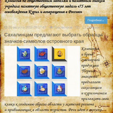
Комиссия по общественным медалям и памятным знакам
учредила памятную общественную медаль «75 лет
освобождения Курил и возвращения в Россию»
Подробнее→
20 августа 2019 09:17:47
Просмотров: 733
Отзывов: 0
Сахалинцам предлагают выбрать образцы
значков-символов островного края
Компания
и бренд
сувенирной
продукции
"Первый
знаковый"
предлагает
сахалинцам
и курильчанам
приложить свои
клики к созданию образа области у жителей региона
и прибывающих в область туристов. Речь идет о запуске