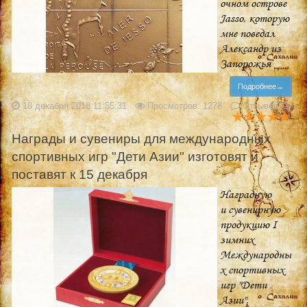
очном острове
Jasso, которую
мне поведал
Александр из
Запорожья
Подробнее→
18 декабря 2018 11:55:31
Просмотров: 1278
Отзывов: 2
Награды и сувениры для международных
спортивных игр "Дети Азии" изготовят и
поставят к 15 декабря
Наградную
и сувенирную
продукцию I
зимних
Международны
х спортивных
игр "Дети
Азии",