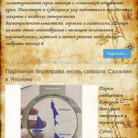
лимитированной серии значков с символикой островного
края. Дизайнеры и художники уже подготовили три десятка
макетов с наиболее интересными
достопримечательностями, героями и символами. Теперь
из всего этого многообразия с помощью голосования
неравнодушных жителей и гостей региона необходимо
выбрать только 6.
Подробнее→
16 мая 2019 09:14:39
Просмотров: 790
Отзывов: 0
Паромная переправа вновь связала Сахалин
и Японию
Паром
сообщением
Корсаков —
Вакканай
отправился в
первый рейс.
Судно
доставило на