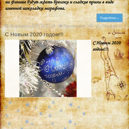
на финише будут ждать брелоки и сладкие призы в виде
именной шоколадки марафона.
Подробнее→
18 февраля 2020 16:32:29
Просмотров: 746
Отзывов: 0
C Новым 2020 годом!!!
C Новым 2020
годом!!!