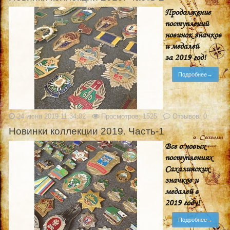
Продолжение
поступлений
новинок значков
и медалей
за 2019 год!
Подробнее→
24 июня 2019 11:34:02
Просмотров: 1525
Отзывов: 0
Новинки коллекции 2019. Часть-1
Все о новых
поступлениях
Сахалинских
значков и
медалей в
2019 году!
Подробнее→