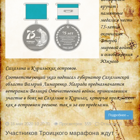
вручат
памятные
медали в честь
75-летия
окончания
Второй
мировой войны
и освобождения
Южного
Сахалина и Курильских островов.
Соответствующий указ подписал губернатор Сахалинской
области Валерий Лимаренко. Награда предназначается
ветеранам Великой Отечественной войны, принимавшим
участие в боях на Сахалине и Курилах, которые проживают
как в островном регионе, так и за его пределами.
Подробнее→
18 мая 2020 10:20:31
Просмотров: 555
Отзывов: 0
Участников Троицкого марафона ждут