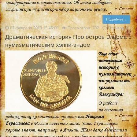
международным соревнованиям. Об этом сообщает
сахалинский туристско-информационный центр.
Подробнее→
07 февраля 2019 15:45:00
Просмотров: 702
Отзывов: 0
Драматическая история Про остров Экарма с
нумизматическим хэппи-эндом
Еще одна
интересная
история с
нумизматическ
им уклоном от
коллеги
Александра:
О работе
по спасению
редких птиц камчатского орнитолога
Николая
Герасимова
в России известно мало. Зато Герасимова
хорошо знают, например, в Японии. Там даже выпустили
календари и сувенирные медали с изображением русского