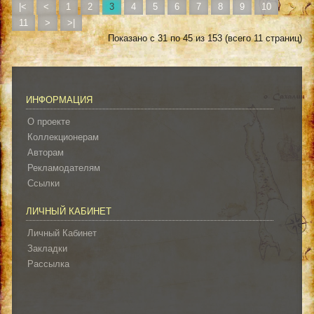
|<
<
1
2
3
4
5
6
7
8
9
10
11
>
>|
Показано с 31 по 45 из 153 (всего 11 страниц)
ИНФОРМАЦИЯ
О проекте
Коллекционерам
Авторам
Рекламодателям
Ссылки
ЛИЧНЫЙ КАБИНЕТ
Личный Кабинет
Закладки
Рассылка