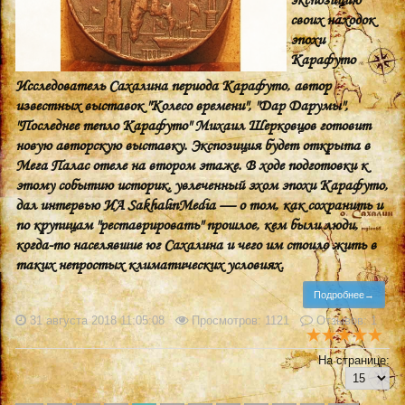
своих находок
эпохи
Карафуто
Исследователь Сахалина периода Карафуто, автор
известных выставок "Колесо времени", "Дар Дарумы",
"Последнее тепло Карафуто" Михаил Шерковцов готовит
новую авторскую выставку. Экспозиция будет открыта в
Мега Палас отеле на втором этаже. В ходе подготовки к
этому событию историк, увлеченный эхом эпохи Карафуто,
дал интервью ИА SakhalinMedia — о том, как сохранить и
по крупицам "реставрировать" прошлое, кем были люди,
когда-то населявшие юг Сахалина и чего им стоило жить в
таких непростых климатических условиях.
Подробнее→
31 августа 2018 11:05:08
Просмотров: 1121
Отзывов: 1
На странице: