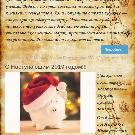
ученого. Ведь он, по сути, совершил невозможное: вернул
к жизни исчезнувшую в Азии популяцию отряда гусиных —
алеутскую канадскую казарку. Ради спасения гусей, ему
пришлось пожертвовать двадцатью годами жизни,
уникальной коллекцией марок, практически всеми своими
накоплениями. Но сегодня он не жалеет об этом.
Подробнее→
29 января 2019 14:42:31
Просмотров: 856
Отзывов: 0
С Наступающим 2019 годом!!!
Уважаемые
посетители
моего сайта!
Друзья,
коллеги,
земляки!
От души вас
поздравляю с
Наступающим