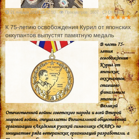
21 января 2019 16:42:50
Просмотров: 1607
Отзывов: 2
К 75-летию освобождения Курил от японских
оккупантов выпустят памятную медаль
В честь 75-
летия
освобождения
Курил от
японских
оккупантов,
ставшего
финальным
этапом
Великой
Отечественной войны советского народа и всей Второй
мировой войны, специалисты Региональной общественной
организации «Академия русской символики «МАРС» по
инициативе ряда ветеранских организаций разработали, а