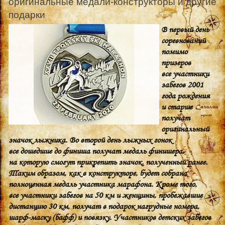
оригинальные медали-конструкторы и другие
подарки
В первый день
соревнований
помимо
призеров
все участники
забегов 2001
года рождения
и старше
получат
оригинальный
значок лыжника. Во второй день лыжных гонок
все дошедшие до финиша получат медаль финишера,
на которую смогут прикрепить значок, полученный ранее.
Таким образом, как в конструкторе, будет собрана
полноценная медаль участника марафона. Кроме того,
все участники забегов на 50 км и женщины, пробежавшие
дистанцию 30 км, получат в подарок нагрудные номера,
шарф-маску (бафф) и повязку. Участников детских забегов