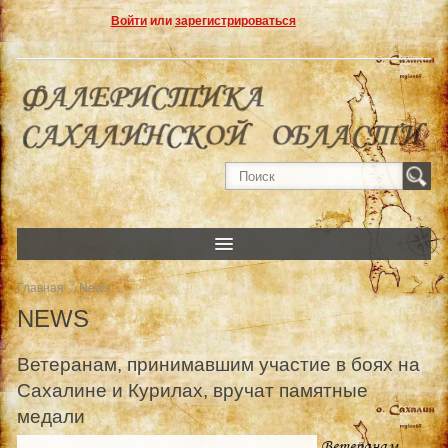
Войти
или
зарегистрироваться
»
Главная
News
NEWS
Ветеранам, принимавшим участие в боях на
Сахалине и Курилах, вручат памятные
медали
Ветеранам