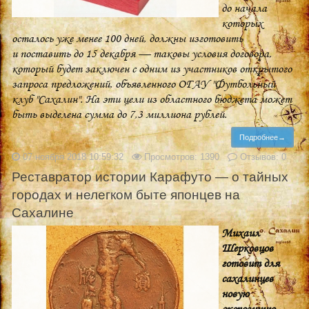
до начала
которых
осталось уже менее 100 дней, должны изготовить
и поставить до 15 декабря — таковы условия договора,
который будет заключен с одним из участников открытого
запроса предложений, объявленного ОГАУ "Футбольный
клуб "Сахалин". На эти цели из областного бюджета может
быть выделена сумма до 7,3 миллиона рублей.
Подробнее→
07 ноября 2018 10:59:32
Просмотров: 1390
Отзывов: 0
Реставратор истории Карафуто — о тайных
городах и нелегком быте японцев на
Сахалине
Михаил
Шерковцов
готовит для
сахалинцев
новую
экспозицию