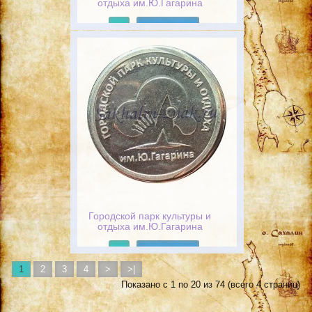
отдыха им.Ю.Гагарина
Подробнее
Городской парк культуры и
отдыха им.Ю.Гагарина
Подробнее
1
2
3
4
>
>|
Показано с 1 по 20 из 74 (всего 4 страниц)