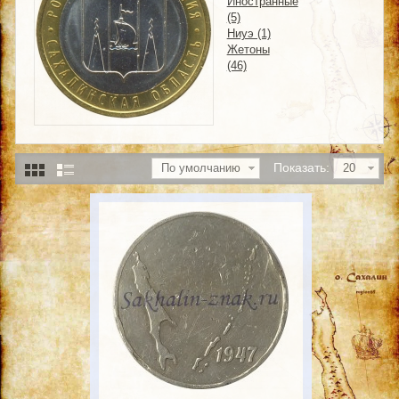
Иностранные
(5)
Ниуэ (1)
Жетоны
(46)
Показать:
По умолчанию
20