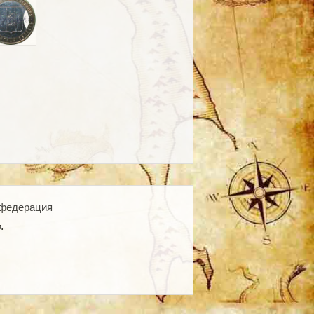
 федерация
о.