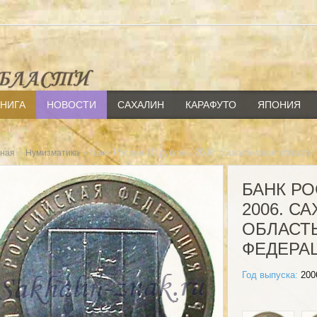
КНИГА
НОВОСТИ
САХАЛИН
КАРАФУТО
ЯПОНИЯ
»
» Банк России 10 рублей. 2006. Сахалинская область
вная
Нумизматика
БАНК РО
2006. С
ОБЛАСТ
ФЕДЕРА
Год выпуска:
200