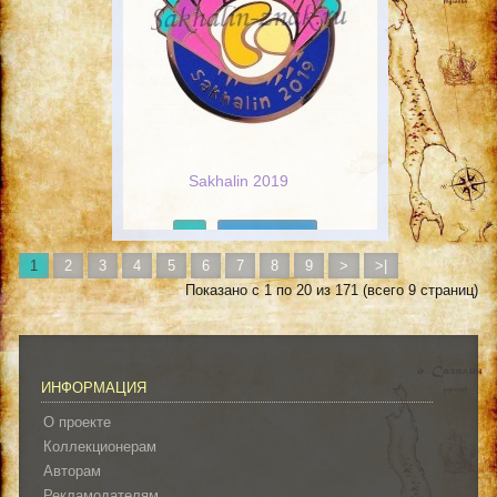
Sakhalin 2019
Подробнее
1
2
3
4
5
6
7
8
9
>
>|
Показано с 1 по 20 из 171 (всего 9 страниц)
ИНФОРМАЦИЯ
О проекте
Коллекционерам
Авторам
Рекламодателям