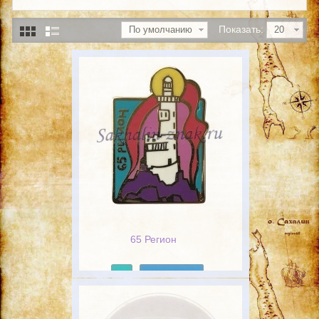
Показать:
По умолчанию
20
65 Регион
Подробнее