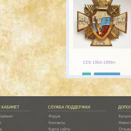
ССК 1954-1999гг.
Подробнее
 КАБИНЕТ
СЛУЖБА ПОДДЕРЖКИ
ДОПО
Кабинет
Форум
Катало
и
Контакты
Новос
а
Карта сайта
Отзывы