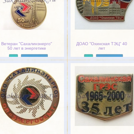
Ветеран "Сахалинэнерго"
ДОАО "Охинская ТЭЦ" 40
50 лет в энергетике
лет
Подробнее
Подробнее