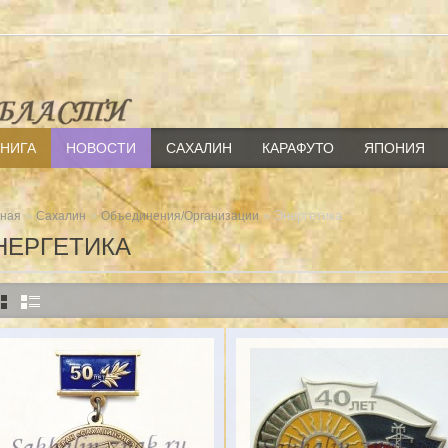
КНИГА
НОВОСТИ
САХАЛИН
КАРАФУТО
ЯПОНИЯ
»
»
» Энергетика
вная
Сахалин
Объединения/Организации
НЕРГЕТИКА