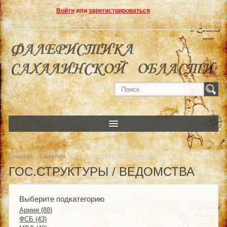
Войти
или
зарегистрироваться
»
» Гос.структуры / Ведомства
Главная
Сахалин
ГОС.СТРУКТУРЫ / ВЕДОМСТВА
Выберите подкатегорию
Армия (88)
ФСБ (43)