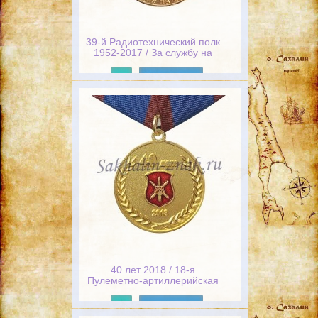
39-й Радиотехнический полк
1952-2017 / За службу на
Сахалине
Подробнее
40 лет 2018 / 18-я
Пулеметно-артиллерийская
дивизия. Душа-Богу. Жизнь-
Отечеству. Честь-Никому.
Подробнее
1978-2018