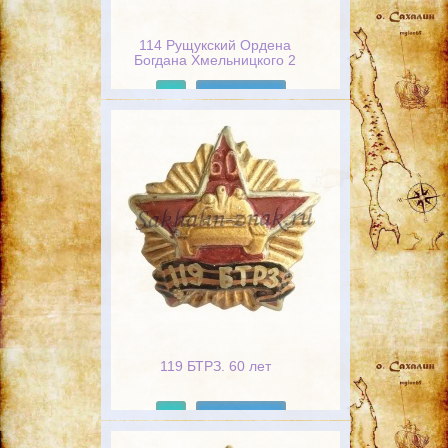
114 Рущукский Ордена
Богдана Хмельницкого 2
степени Пограничный
отряд, За службу на границе
Подробнее
/ Хранить державу долг и
честь! Пограничные войска
119 БТРЗ. 60 лет
Подробнее