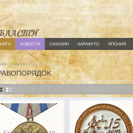
КНИГА
НОВОСТИ
САХАЛИН
КАРАФУТО
ЯПОНИЯ
»
» Правопорядок
вная
Сахалин
РАВОПОРЯДОК