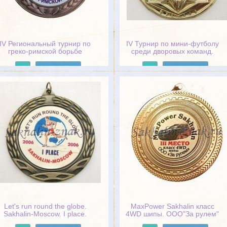
IV Региональный турнир по
IV Турнир по мини-футболу
греко-римской борьбе
среди дворовых команд.
посвященный памяти
"Спорт против подворотни".
тренера-преподавателя,
Победитель. г.Южно-
Подробнее
Подробнее
мастера спорта СССР
Сахалинск 2007
М.В.Ипатенкова. 2017. 3
место
Let's run round the globe.
MaxPower Sakhalin класс
Sakhalin-Moscow. I place.
4WD шипы. ООО"За рулем"
2006
III Место