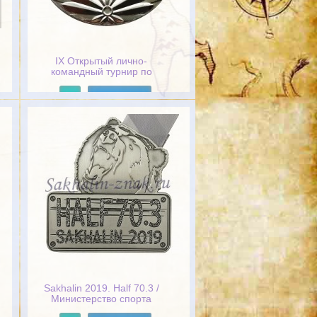
IX Открытый лично-
командный турнир по
борьбе самбо среди
силовых ведомств
Подробнее
Сахалинской области,
посвященный памяти
сотрудников, погибших при
исполнении служебных
обязанностей. 15 ноября
2008г.
Sakhalin 2019. Half 70.3 /
Министерство спорта
Сахалинской области.