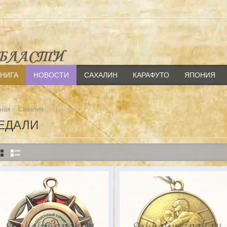
КНИГА
НОВОСТИ
САХАЛИН
КАРАФУТО
ЯПОНИЯ
»
» Медали
вная
Сахалин
ЕДАЛИ