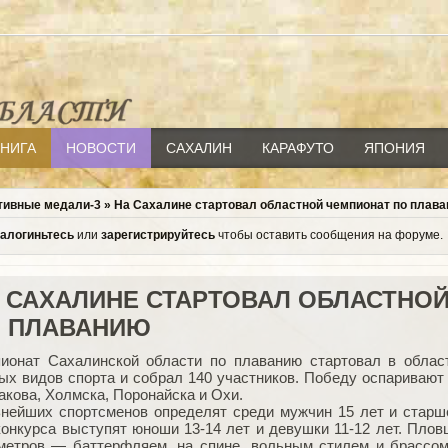
КНИГА
НОВОСТИ
САХАЛИН
КАРАФУТО
ЯПОНИЯ
тивные медали-3
»
На Сахалине стартовал областной чемпионат по плава
залогиньтесь
или
зарегистрируйтесь
чтобы оставить сообщения на форуме.
 САХАЛИНЕ СТАРТОВАЛ ОБЛАСТНО
 ПЛАВАНИЮ
ионат Сахалинской области по плаванию стартовал в облас
ых видов спорта и собрал 140 участников. Победу оспариваю
акова, Холмска, Поронайска и Охи.
нейших спортсменов определят среди мужчин 15 лет и старше
конкурса выступят юноши 13‑14 лет и девушки 11‑12 лет. Плов
метров — баттерфляем, на спине, вольным стилем и брассом