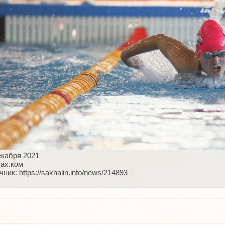
екабря 2021
ах.ком
ник: https://sakhalin.info/news/214893