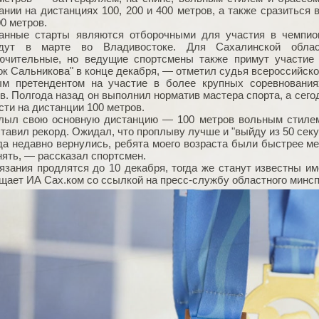
ании на дистанциях 100, 200 и 400 метров, а также сразиться 
00 метров.
нные старты являются отборочными для участия в чемпио
йдут в марте во Владивостоке. Для Сахалинской обла
ючительные, но ведущие спортсмены также примут участие
ок Сальникова" в конце декабря, — отметил судья всероссийско
м претендентом на участие в более крупных соревнования
в. Полгода назад он выполнил норматив мастера спорта, а сег
сти на дистанции 100 метров.
ыл свою основную дистанцию — 100 метров вольным стилем.
ставил рекорд. Ожидал, что проплыву лучше и "выйду из 50 секу
да недавно вернулись, ребята моего возраста были быстрее ме
нять, — рассказал спортсмен.
язания продлятся до 10 декабря, тогда же станут известны и
щает ИА Сах.ком со ссылкой на пресс-службу областного минсп