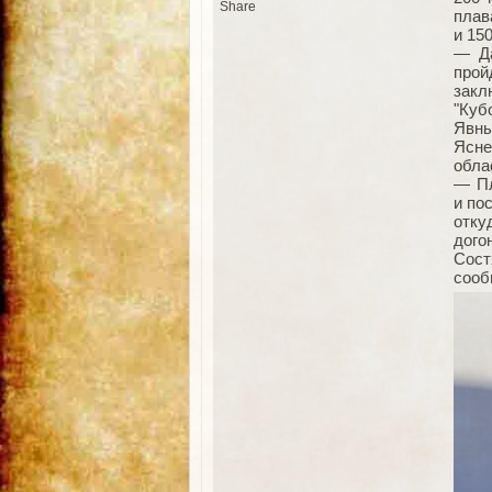
Share
плав
и 15
— Да
про
закл
"Куб
Явны
Ясне
обла
— Пл
и по
отку
дого
Сост
сооб