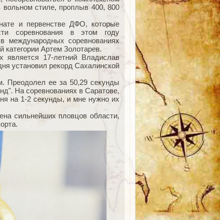
в вольном стиле, проплыв 400, 800
нате и первенстве ДФО, которые
сти соревнования в этом году
 в международных соревнованиях
й категории Артем Золотарев.
х является 17-летний Владислав
одня установил рекорд Сахалинской
 Преодолел ее за 50,29 секунды
нд". На соревнованиях в Саратове,
ня на 1‑2 секунды, и мне нужно их
мена сильнейших пловцов области,
орта.