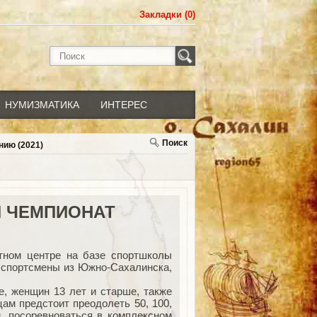
Закладки (0)
НУМИЗМАТИКА
ИНТЕРЕС
Поиск
нию (2021)
Й ЧЕМПИОНАТ
тном центре на базе спортшколы
т спортсмены из Южно-Сахалинска,
, женщин 13 лет и старше, также
цам предстоит преодолеть 50, 100,
, посоревноваться в комплексном