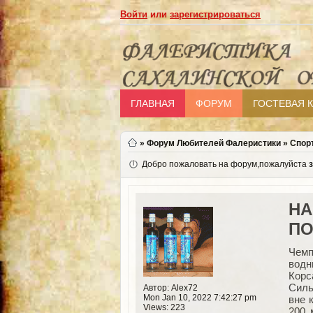
Войти
или
зарегистрироваться
ГЛАВНАЯ
ФОРУМ
ГОСТЕВАЯ 
»
Форум Любителей Фалеристики
»
Спор
Добро пожаловать на форум,пожалуйста
НА
ПО
Чемп
водн
Корс
Силь
Автор: Alex72
Mon Jan 10, 2022 7:42:27 pm
вне 
Views: 223
200 