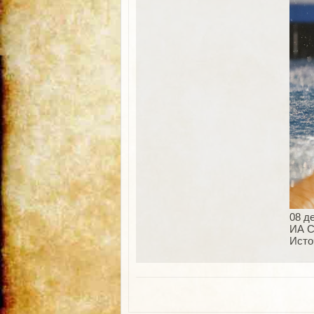
08 д
ИА С
Источ