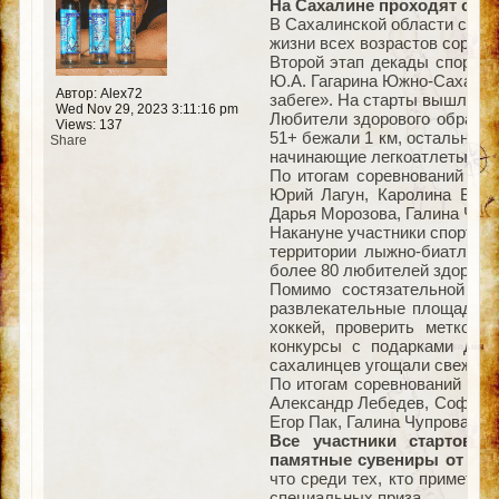
На Сахалине проходят стар
В Сахалинской области старт
жизни всех возрастов соревн
Второй этап декады спорта 
Ю.А. Гагарина Южно-Сахалинс
Автор: Alex72
забеге». На старты вышли бо
Wed Nov 29, 2023 3:11:16 pm
Любители здорового образа 
Views: 137
51+ бежали 1 км, остальные –
Share
начинающие легкоатлеты, так
По итогам соревнований поб
Юрий Лагун, Каролина Бобр
Дарья Морозова, Галина Чупр
Накануне участники спортив
территории лыжно-биатлонн
более 80 любителей здоровог
Помимо состязательной пр
развлекательные площадки п
хоккей, проверить меткос
конкурсы с подарками Дед
сахалинцев угощали свежесв
По итогам соревнований поб
Александр Лебедев, Софья П
Егор Пак, Галина Чупрова, Ю
Все участники стартов п
памятные сувениры от орг
что среди тех, кто примет у
специальных приза.