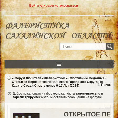
Войти
или
зарегистрироваться
»
Форум Любителей Фалеристики
»
Спортивные медали-3
»
Открытое Первенство Невельского Городского Округа По
Поиск
Каратэ Среди Спортсменов 6-17 Лет (2024)
Добро пожаловать на форум,пожалуйста
залогиньтесь
или
зарегистрируйтесь
чтобы оставить сообщения на форуме.
ОТКРЫТОЕ ПЕР