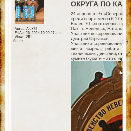
ОКРУГА ПО КАР
24 апреля в с/з «Северный» 
среди спортсменов 6-17 лет 
Более 70 спортсменов предс
Пак - г. Невельск, Наталья Ку
Автор: Alex72
Fri Apr 26, 2024 10:09:27 am
Участников соревнований,
Views: 251
Дмитрий Огрызков.
Share
Участники соревнований бы
юный возраст, ребята про
технических действий, отра
кумите (кумите – это спаррин