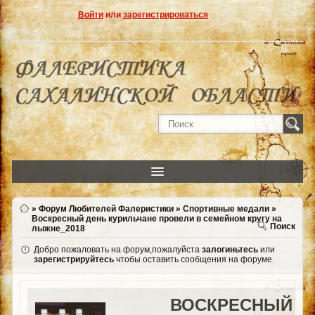
Войти
или
зарегистрироваться
»
Форум Любителей Фалеристики
»
Спортивные медали
»
Воскресный день курильчане провели в семейном кругу на
Поиск
лыжне_2018
Добро пожаловать на форум,пожалуйста
залогиньтесь
или
зарегистрируйтесь
чтобы оставить сообщения на форуме.
ВОСКРЕСНЫЙ Д