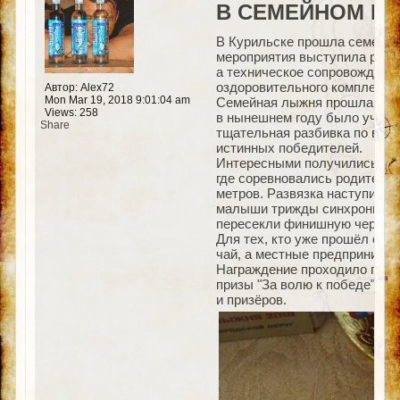
В СЕМЕЙНОМ КР
В Курильске прошла семейна
мероприятия выступила райо
а техническое сопровождение
оздоровительного комплекса.
Автор: Alex72
Mon Mar 19, 2018 9:01:04 am
Семейная лыжня прошла в сед
Views: 258
в нынешнем году было учреж
Share
тщательная разбивка по возр
истинных победителей.
Интересными получились все
где соревновались родители и
метров. Развязка наступила 
малыши трижды синхронно па
пересекли финишную черту. 
Для тех, кто уже прошёл сво
чай, а местные предпринимат
Награждение проходило под 
призы "За волю к победе". И
и призёров.