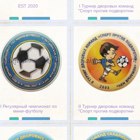
EST 2020
I Турнир дворовых команд
"Спорт против подворотни-
"Золотая шайба". 2005
Подробнее
Подробнее
II Регулярный чемпионат по
II Турнир дворовых команд
мини-футболу
"Спорт против подворотни-
"Сахалинская студенческая
"Кожанный мяч". 2005
лига". 2006-2007гг.
Подробнее
Подробнее