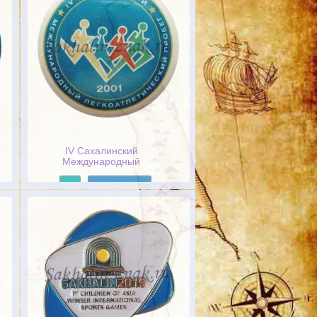
IV Сахалинский
Международный
легкоатлетический пробег.
2001
Подробнее