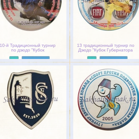
10-й Традиционный турнир
13 традиционный турнир по
по дзюдо "Кубок
Дзюдо "Кубок Губернатора
губернатора Сахалинской
Сахалинской области"
области" посвященный
г.Южно-Сахалинск. 6 ноября
Подробнее
Подробнее
памяти губернатора
2010 года
Сахалинской области И.П.
Фархутдинова. 27-28
октября 2007 года. Южно-
Сахалинск