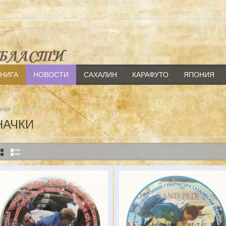
КНИГА
НОВОСТИ
САХАЛИН
КАРАФУТО
ЯПОНИЯ
» Значки
вная
НАЧКИ