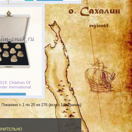
Подробнее
019. Children Of
nter Inеrnational.
rts Games
Подробнее
Показано с 1 по 20 из 276 (всего 14 страниц)
ЛНИТЕЛЬНО