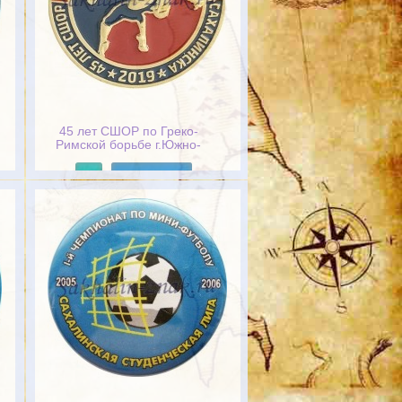
45 лет СШОР по Греко-
Римской борьбе г.Южно-
Сахалинск 2019
Подробнее