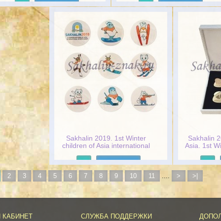
Подробнее
Подробнее
Sakhalin 2019. 1st Winter
Sakhalin 2
children of Asia international
Asia. 1st Wi
sports games
Spo
Подробнее
2
3
4
5
6
7
8
9
10
11
....
>
>|
 КАБИНЕТ
СЛУЖБА ПОДДЕРЖКИ
ДОПО