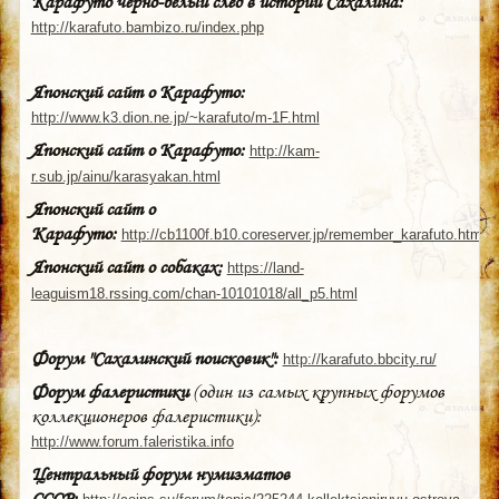
Карафуто черно-белый след в истории Сахалина:
http://karafuto.bambizo.ru/index.php
Японский сайт о Карафуто:
http://www.k3.dion.ne.jp/~karafuto/m-1F.html
Японский сайт о Карафуто:
http://kam-
r.sub.jp/ainu/karasyakan.html
Японский сайт о
Карафуто:
http://cb1100f.b10.coreserver.jp/remember_karafuto.html
Японский сайт о собаках:
https://land-
leaguism18.rssing.com/chan-10101018/all_p5.html
Форум "Сахалинский поисковик":
http://karafuto.bbcity.ru/
Форум фалеристики
(один из самых крупных форумов
коллекционеров фалеристики):
http://www.forum.faleristika.info
Центральный форум нумизматов
СССР: