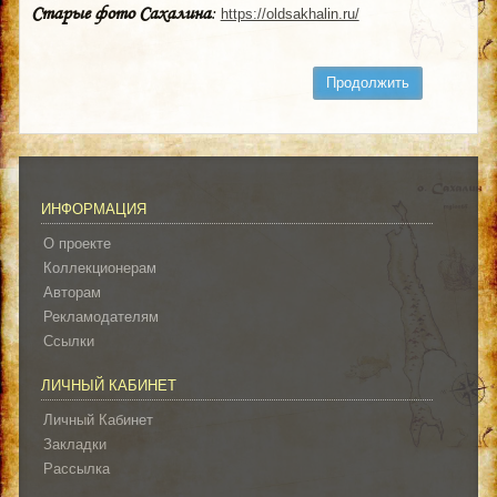
Старые фото Сахалина
:
https://oldsakhalin.ru/
Продолжить
ИНФОРМАЦИЯ
О проекте
Коллекционерам
Авторам
Рекламодателям
Ссылки
ЛИЧНЫЙ КАБИНЕТ
Личный Кабинет
Закладки
Рассылка