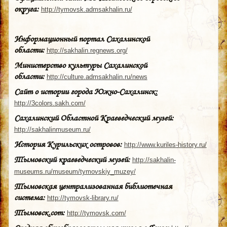
округа:
http://tymovsk.admsakhalin.ru/
Информационный портал Сахалинской
области:
http://sakhalin.regnews.org/
Министерство культуры Сахалинской
области:
http://culture.admsakhalin.ru/news
Сайт о истории города Южно-Сахалинск:
http://3colors.sakh.com/
Сахалинский Областной Краеведческий музей:
http://sakhalinmuseum.ru/
История Курильских островов:
http://www.kuriles-history.ru/
Тымовский краеведческий музей:
http://sakhalin-
museums.ru/museum/tymovskiy_muzey/
Тымовская централизованная библиотечная
система:
http://tymovsk-library.ru/
Тымовск.com:
http://tymovsk.com/