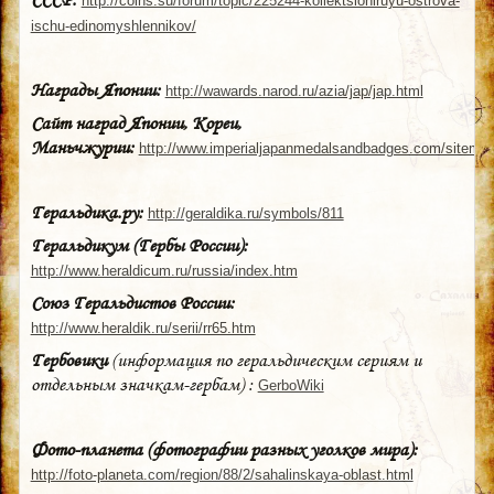
http://coins.su/forum/topic/225244-kollektsioniruyu-ostrova-
ischu-edinomyshlennikov/
Награды Японии:
http://wawards.narod.ru/azia/jap/jap.html
Сайт наград Японии, Кореи,
Маньчжурии:
http://www.imperialjapanmedalsandbadges.com/sitemap
Геральдика.ру:
http://geraldika.ru/symbols/811
Геральдикум (Гербы России):
http://www.heraldicum.ru/russia/index.htm
Союз Геральдистов России:
http://www.heraldik.ru/serii/rr65.htm
Гербовики
(информация по геральдическим сериям и
отдельным значкам-гербам) :
GerboWiki
Фото-планета (фотографии разных уголков мира):
http://foto-planeta.com/region/88/2/sahalinskaya-oblast.html