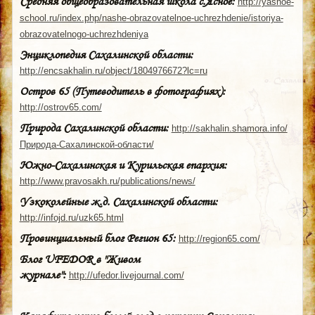
Средняя общеобразовательная школа с.Ясное:
http://yasnoe-
school.ru/index.php/nashe-obrazovatelnoe-uchrezhdenie/istoriya-
obrazovatelnogo-uchrezhdeniya
Энциклопедия Сахалинской области:
http://encsakhalin.ru/object/1804976672?lc=ru
Остров 65 (Путеводитель в фотографиях):
http://ostrov65.com/
Природа Сахалинской области:
http://sakhalin.shamora.info/
Природа-Сахалинской-области/
Южно-Сахалинская и Курильская епархия:
http://www.pravosakh.ru/publications/news/
Узкоколейные ж.д. Сахалинской области:
http://infojd.ru/uzk65.html
Провинциальный блог Регион 65:
http://region65.com/
Блог UFEDOR в "Живом
журнале":
http://ufedor.livejournal.com/