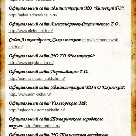
Официальный сайт администрации МО "Анивский ГО":
http://aniva.admsakhalin.ru/
Официальный сайт Александровск-Сахалинского Г.О
:
http://www.aleks-sakh.ru/
Сайт Александровск-Сахалинского:
http://aleksandrovsk-
sakh.ru/
Официальный сайт МО ГО "Ногликский":
http://www.nogliki-adm.ru/
Официальный сайт Поронайского Г.О:
http://poronaisk.admsakhalin.ru/
Официальный сайт Администрации МО ГО "Охинский":
http://www.adm-okha.ru/
Официальный сайт Углегорского МР:
http://uglegorsk.admsakhalin.ru/
Официальный сайт Томаринского городского
округа:
http://adm-tomari.ru/
Официальный сайт МО Тымовского городского