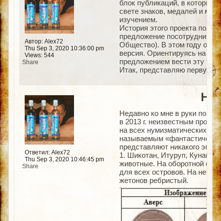
блок публикаций, в которых 
свете знаков, медалей и мон
изучением.
История этого проекта появил
предложение посотрудничать
Автор: Alex72
Общество). В этом году отде
Thu Sep 3, 2020 10:36:00 pm
версия. Ориентируясь на мой
Views: 544
предложением вести эту тема
Share
Итак, представляю первую с
НЕ
Недавно ко мне в руки попа
в 2013 г. неизвестным произ
на всех нумизматических аук
называемым «фантастическим
представляют никакого эмите
Ответил: Alex72
1. Шикотан, Итуруп, Кунашир,
Thu Sep 3, 2020 10:46:45 pm
животные. На оборотной стор
Share
для всех островов. На ней, 
жетонов ребристый.