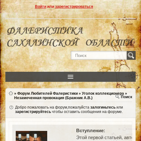
Войти
или
зарегистрироваться
»
Форум Любителей Фалеристики
»
Уголок коллекционера
»
Поиск
Незамеченная провокация (Бражник А.В.)
Добро пожаловать на форум,пожалуйста
залогиньтесь
или
зарегистрируйтесь
чтобы оставить сообщения на форуме.
Вступление:
Этой первой статьей, авторо