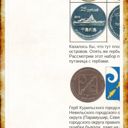
Казалось бы, что тут плохо
островов. Опять же гербы. В
Рассмотрим этот набор побли
путаница с гербами.
Герб Курильского городского
Невельского городского округ
округа (Парамушир, Северные
городского округа правильно 
ошибки бывали, даже на офи