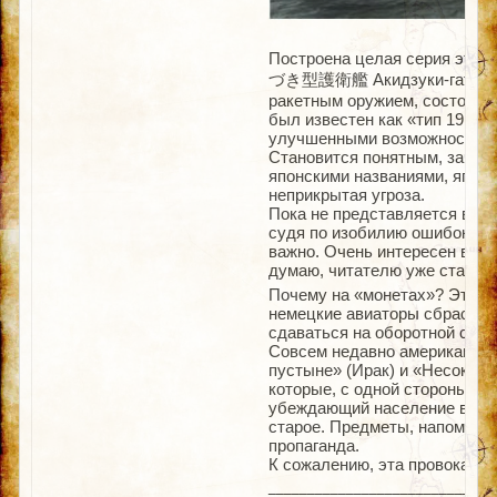
Построена целая серия этих
づき型護衛艦 Акидзуки-гата-гоэй
ракетным оружием, состоящи
был известен как «тип 19DD»
улучшенными возможностями
Становится понятным, зачем
японскими названиями, япон
неприкрытая угроза.
Пока не представляется возм
судя по изобилию ошибок и гр
важно. Очень интересен вопро
думаю, читателю уже стало п
Почему на «монетах»? Это оч
немецкие авиаторы сбрасыва
сдаваться на оборотной стор
Совсем недавно американцы 
пустыне» (Ирак) и «Несокруш
которые, с одной стороны, вы
убеждающий население в луч
старое. Предметы, напомина
пропаганда.
К сожалению, эта провокаци
_____________________________