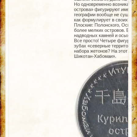
Но одновременно возникает 
острова» фигурируют именно
географии вообще не существ
как формулирует в своих офи
Плоские: Полонского, Оскол
более мелких островов. Всего
надводных камней и осыхающ
Все просто! Четыре фигуриру
зубах «северные территории»
набора жетонов? На этот воп
Шикотан-Хабомаи».