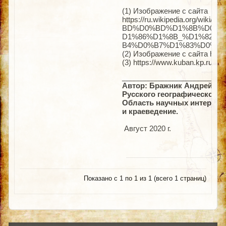
(1) Изображение с сайта
https://ru.wikipedia.or
BD%D0%BD%D1%8B%D0%B
D1%86%D1%8B_%D1%82%
B4%D0%B7%D1%83%D0%BA
(2) Изображение с сайта http
(3) https://www.kuban.kp.ru/dai
_____________________________
Автор: Бражник Андрей Вал
Русского географического о
Область научных интересов
и краеведение.
Август 2020 г.
Показано с 1 по 1 из 1 (всего 1 страниц)