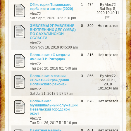
Об истории Тымовского
1
474
By Alex72
герба и его авторе (2020)
Sat Sep 5,
2020 10:40:11
Alex72
pm
Sat Sep 5, 2020 10:21:10 pm
ЭМБЛЕМЫ УПРАВЛЕНИЯ
0
399
Нет ответов
ВНУТРЕННИХ ДЕЛ (УМВД)
ПО САХАЛИНСКОЙ
ОБЛАСТИ
Alex72
Mon Nov 18, 2019 9:45:00 am
Положение «О медали
0
315
Нет ответов
имени П.И.Рикорда»
Alex72
Thu Dec 20, 2018 9:17:40 am
Положение о звании
3
855
By Alex72
«Почётный гражданин
Sat Jul 21,
Ногликского района»
2018
10:16:34 am
Alex72
Sat Jul 21, 2018 9:57:57 am
Положение:
0
678
Нет ответов
Муниципальный служащий.
Невельский городской
округ
Alex72
Tue Dec 26, 2017 5:15:16 pm
Памятная медаль
0
461
Нет ответов