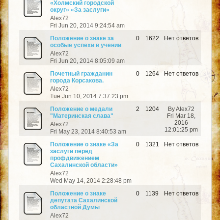
«Холмский городской
округ» «За заслуги»
Alex72
Fri Jun 20, 2014 9:24:54 am
Положение о знаке за
0
1622
Нет ответов
особые успехи в учении
Alex72
Fri Jun 20, 2014 8:05:09 am
Почетный гражданин
0
1264
Нет ответов
города Корсакова.
Alex72
Tue Jun 10, 2014 7:37:23 pm
Положение о медали
2
1204
By Alex72
"Материнская слава"
Fri Mar 18,
2016
Alex72
12:01:25 pm
Fri May 23, 2014 8:40:53 am
Положение о знаке «За
0
1321
Нет ответов
заслуги перед
профдвижением
Сахалинской области»
Alex72
Wed May 14, 2014 2:28:48 pm
Положение о знаке
0
1139
Нет ответов
депутата Сахалинской
областной Думы
Alex72