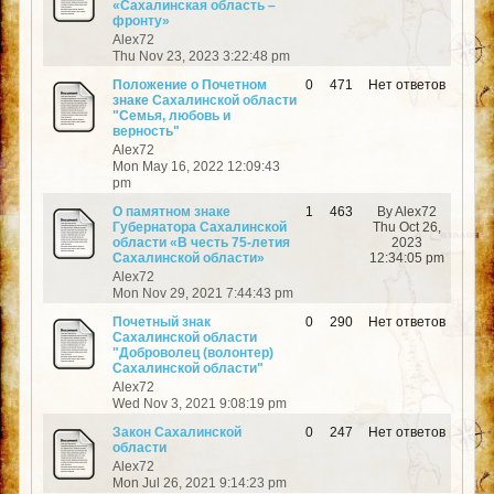
«Сахалинская область –
фронту»
Alex72
Thu Nov 23, 2023 3:22:48 pm
Положение о Почетном
0
471
Нет ответов
знаке Сахалинской области
"Семья, любовь и
верность"
Alex72
Mon May 16, 2022 12:09:43
pm
О памятном знаке
1
463
By Alex72
Губернатора Сахалинской
Thu Oct 26,
области «В честь 75-летия
2023
Сахалинской области»
12:34:05 pm
Alex72
Mon Nov 29, 2021 7:44:43 pm
Почетный знак
0
290
Нет ответов
Сахалинской области
"Доброволец (волонтер)
Сахалинской области"
Alex72
Wed Nov 3, 2021 9:08:19 pm
Закон Сахалинской
0
247
Нет ответов
области
Alex72
Mon Jul 26, 2021 9:14:23 pm