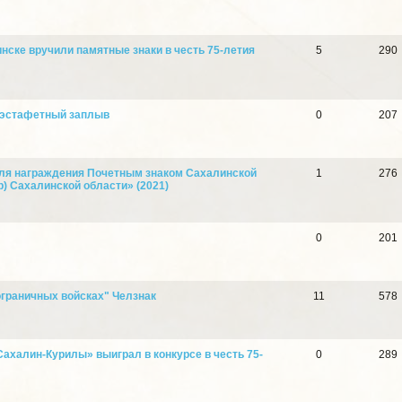
ске вручили памятные знаки в честь 75-летия
5
290
 эстафетный заплыв
0
207
ля награждения Почетным знаком Сахалинской
1
276
) Сахалинской области» (2021)
0
201
ограничных войсках" Челзнак
11
578
ахалин-Курилы» выиграл в конкурсе в честь 75-
0
289