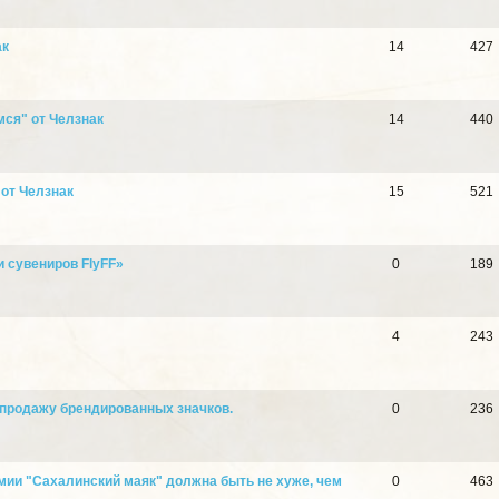
ак
14
427
ся" от Челзнак
14
440
 от Челзнак
15
521
 сувениров FlyFF»
0
189
4
243
 продажу брендированных значков.
0
236
мии "Сахалинский маяк" должна быть не хуже, чем
0
463