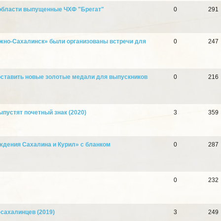
области выпущенные ЧХФ "Брегат"
0
291
Южно-Сахалинск» были организованы встречи для
0
247
ставить новые золотые медали для выпускников
0
216
пустят почетный знак (2020)
3
359
ждения Сахалина и Курил» с бланком
0
287
0
232
сахалинцев (2019)
3
249