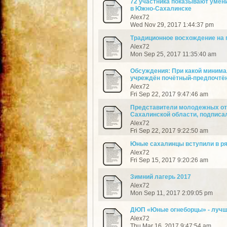
72 участника показывают умени
в Южно-Сахалинске
Alex72
Wed Nov 29, 2017 1:44:37 pm
Традиционное восхождение на г
Alex72
Mon Sep 25, 2017 11:35:40 am
Обсуждения: При какой минимал
учреждён почётный-предпочтё
Alex72
Fri Sep 22, 2017 9:47:46 am
Представители молодежных от
Сахалинской области, подписа
Alex72
Fri Sep 22, 2017 9:22:50 am
Юные сахалинцы вступили в р
Alex72
Fri Sep 15, 2017 9:20:26 am
Зимний лагерь 2017
Alex72
Mon Sep 11, 2017 2:09:05 pm
ДЮП «Юные огнеборцы» - лучш
Alex72
Thu Mar 16, 2017 9:47:54 am