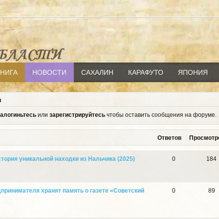
КНИГА
НОВОСТИ
САХАЛИН
КАРАФУТО
ЯПОНИЯ
и
залогиньтесь
или
зарегистрируйтесь
чтобы оставить сообщения на форуме.
Ответов
Просмотр
стория уникальной находки из Нальчика (2025)
0
184
едпринимателя хранят память о газете «Советский
0
89