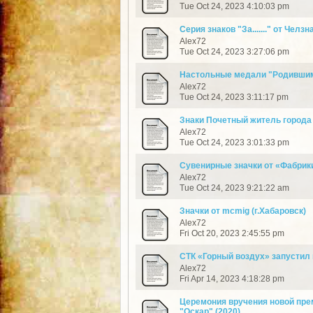
Tue Oct 24, 2023 4:10:03 pm
Серия знаков "За......." от Челзн
Alex72
Tue Oct 24, 2023 3:27:06 pm
Настольные медали "Родившим
Alex72
Tue Oct 24, 2023 3:11:17 pm
Знаки Почетный житель города
Alex72
Tue Oct 24, 2023 3:01:33 pm
Сувенирные значки от «Фабрики
Alex72
Tue Oct 24, 2023 9:21:22 am
Значки от mcmig (г.Хабаровск)
Alex72
Fri Oct 20, 2023 2:45:55 pm
СТК «Горный воздух» запустил
Alex72
Fri Apr 14, 2023 4:18:28 pm
Церемония вручения новой пре
"Оскар" (2020)