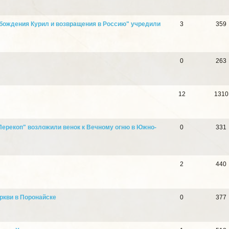
бождения Курил и возвращения в Россию" учредили
3
359
0
263
12
1310
Перекоп" возложили венок к Вечному огню в Южно-
0
331
2
440
ркви в Поронайске
0
377