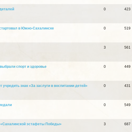
 деталей
0
423
 стартовал в Южно-Сахалинске
0
519
3
561
 выбрали спорт и здоровье
0
449
 учредить знак «За заслуги в воспитании детей»
0
431
 медали
0
549
я «Сахалинской эстафеты Победы»
3
687