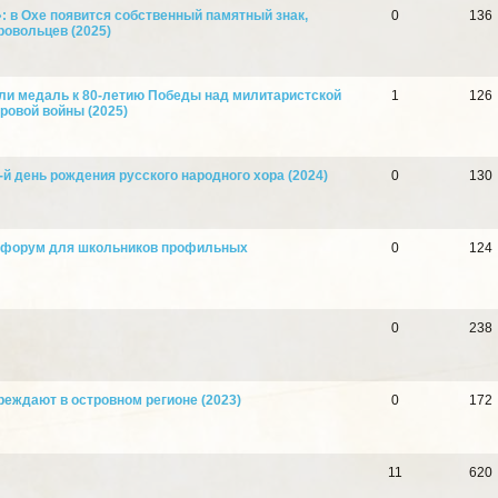
: в Охе появится собственный памятный знак,
0
136
ровольцев (2025)
ли медаль к 80-летию Победы над милитаристской
1
126
ровой войны (2025)
-й день рождения русского народного хора (2024)
0
130
 форум для школьников профильных
0
124
0
238
еждают в островном регионе (2023)
0
172
11
620