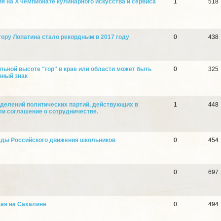
я на X чемпионате кулинарного искусства и сервиса
1
518
ору Лопатина стало рекордным в 2017 году
0
438
ьной высоте "гор" в крае или области может быть
0
325
нный знак
делений политических партий, действующих в
1
448
ли соглашение о сотрудничестве.
яды Российского движения школьников
0
454
0
697
ая на Сахалине
0
494