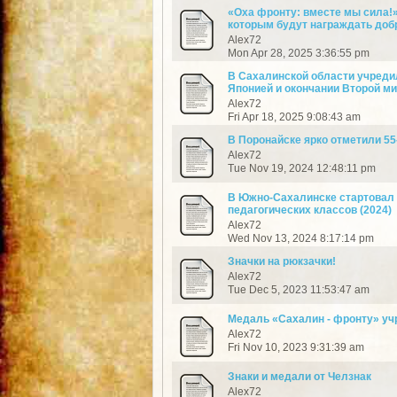
«Оха фронту: вместе мы сила!»
которым будут награждать доб
Alex72
Mon Apr 28, 2025 3:36:55 pm
В Сахалинской области учреди
Японией и окончании Второй ми
Alex72
Fri Apr 18, 2025 9:08:43 am
В Поронайске ярко отметили 55
Alex72
Tue Nov 19, 2024 12:48:11 pm
В Южно-Сахалинске стартовал
педагогических классов (2024)
Alex72
Wed Nov 13, 2024 8:17:14 pm
Значки на рюкзачки!
Alex72
Tue Dec 5, 2023 11:53:47 am
Медаль «Сахалин - фронту» учр
Alex72
Fri Nov 10, 2023 9:31:39 am
Знаки и медали от Челзнак
Alex72