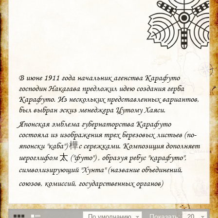
В июне 1911 года начальник агенства Карафуто
господин Накагава предложил идею создания герба
Карафуто. Из нескольких представленных вариантов,
был выбран эскиз менеджера Цутому Хаяси.
Японская эмблема губернаторства Карафуто
состояла из изображения трех березовых листьев (по-
樺
японски "каба")
с сережками. Композиция дополняет
иероглифом 太 ("футо") , образуя ребус "карафуто",
символизирующий "Хунта" (
название объединений,
союзов, комиссий, государственных органов)
Показать:
По умолчанию
20