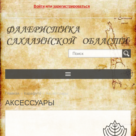
Войти
или
зарегистрироваться
»
» Аксессуары
Главная
Карафуто
АКСЕССУАРЫ