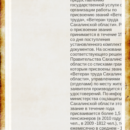
государственной услуги об
организации работы по
присвоению званий «Ветеран
труда», «Ветеран труда
Сахалинской области». Реше
о присвоении звания
принимается в течение 15 дн
со дня поступления
установленного комплекта
документов. На основании
соответствующего решения
Правительства Сахалинской
области со списками граждан
которым присвоены звания
«Ветеран труда Сахалинской
области», управлениями
(отделами) по месту жительс
заявителя производится выд
удостоверений. По информац
министерства соцзащиты
Сахалинской области это
звание в течение года
присваивается более 1,5 тыс
пенсионеров (в 2010 году - 17
чел., в 2009 -1812 чел.), то ес
ежемесячно в среднем - 150