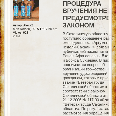
ПРОЦЕДУРА
ВРУЧЕНИЯ НЕ
ПРЕДУСМОТРЕН
ЗАКОНОМ
Автор: Alex72
Mon Nov 30, 2015 12:17:56 pm
Views: 618
В Сахалинскую областную Д
Share
поступило обращение редакц
еженедельника «Аргументы
недели-Сахалин», связанное 
публикацией писем читателе
Раисы Афанасьевны Яковле
и Бориса Сухинина. В письма
поднимается вопрос об
организации торжественного
вручения удостоверений
гражданам, которым присвое
звание «Ветеран труда
Сахалинской области» в
соответствии с законом
Сахалинской области от
21.12.2006 № 117-30 «0 звани
«Ветеран труда Сахалинской
области». По результатам
рассмотрения обращения