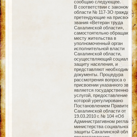
сообщаю следующее.
В соответствии с законом
области № 117-ЗО граждане,
претендующие на присвоени
звания «Ветеран труда
Сахалинской области»,
самостоятельно обращаются
месту жительства в
уполномоченный орган
исполнительной власти
Сахалинской области,
осуществляющий социальну
защиту населения, и
представляют необходимые
документы. Процедура
рассмотрения вопроса о
присвоении указанного звани
является государственной
услугой, предоставление
которой урегулировано
Постановлением Правительс
Сахалинской области от
19.03.2010 г. № 104 «Об
Административном регламен
министерства социальной
защиты Сахалинской области
предоставлению