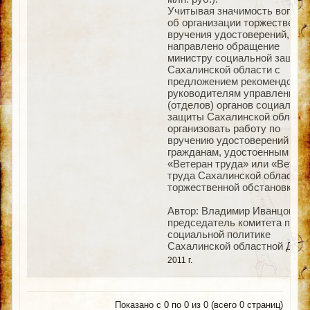
Учитывая значимость вопрос
об организации торжественно
вручения удостоверений, мн
направлено обращение
министру социальной защит
Сахалинской области с
предложением рекомендоват
руководителям управлений
(отделов) органов социально
защиты Сахалинской област
организовать работу по
вручению удостоверений
гражданам, удостоенным зва
«Ветеран труда» или «Ветер
труда Сахалинской области»
торжественной обстановке.
Автор: Владимир Иванцов,
председатель комитета по
социальной политике
Сахалинской областной Дум
2011 г.
Показано с 0 по 0 из 0 (всего 0 страниц)