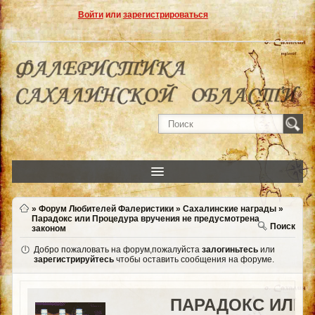
Войти
или
зарегистрироваться
»
Форум Любителей Фалеристики
»
Сахалинские награды
»
Парадокс или Процедура вручения не предусмотрена
Поиск
законом
Добро пожаловать на форум,пожалуйста
залогиньтесь
или
зарегистрируйтесь
чтобы оставить сообщения на форуме.
ПАРАДОКС ИЛИ