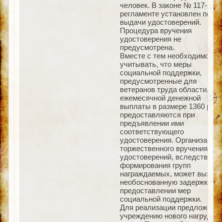
человек. В законе № 117-ЗО 
регламенте установлен поря
выдачи удостоверений.
Процедура вручения
удостоверения не
предусмотрена.
Вместе с тем необходимо
учитывать, что меры
социальной поддержки,
предусмотренные для
ветеранов труда области, в в
ежемесячной денежной
выплаты в размере 1360 руб.
предоставляются при
предъявлении ими
соответствующего
удостоверения. Организация
торжественного вручения
удостоверений, вследствие
формирования групп
награждаемых, может вызват
необоснованную задержку в
предоставлении мер
социальной поддержки.
Для реализации предложений
учреждению нового нагрудног