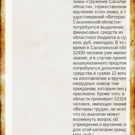
знака «Труженик Сахалинско
области», торжественному
вручению этого знака, а такж
удостоверений «Ветеран тру
Сахалинской области»
потребуется выделение
финансовых средств из
областного бюджета в сумме
млн. руб. ежегодно. В то же
время в Сахалинской област
12430 человек уже имеют это
звание, и в случае принятия
вышеуказанного предложени
потребуются дополнительны
средства в сумме 12 млн. руб
на изготовление и вручение
нагрудных знаков тем
гражданам, которым оно ране
присвоено. Кроме того, в
области проживает 52314
человек, имеющих звание
«Ветеран труда», не исключе
что по аналогии может
возникнуть вопрос об
учреждении и вручении знака
для этой категории граждан (
млн. руб.).